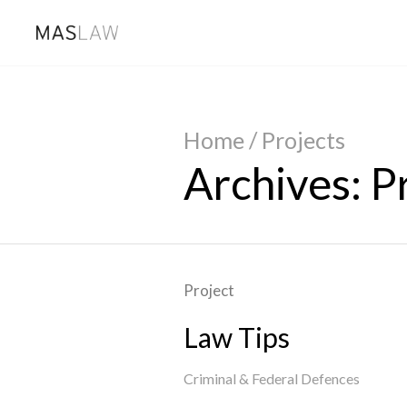
Home
/
Projects
Archives:
P
Project
Law Tips
Criminal & Federal Defences