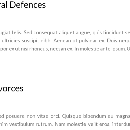
ral Defences
ugiat felis. Sed consequat aliquet augue, quis tincidunt s
, ultricies suscipit nibh. Aenean ut pulvinar ex. Duis ne
r ex ut nisi rhoncus, necsan ex. In molestie ante ipsum. Ut
vorces
d posuere non vitae orci. Quisque bibendum eu magna 
im vestibulum rutrum. Nam molestie velit eros, interdu