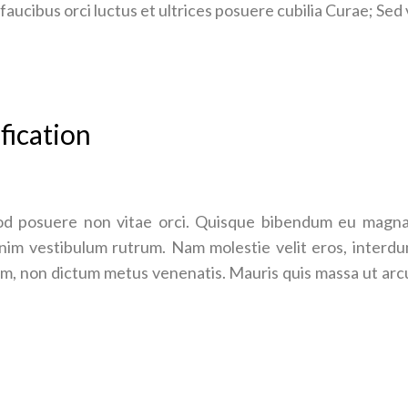
faucibus orci luctus et ultrices posuere cubilia Curae; Sed 
fication
d posuere non vitae orci. Quisque bibendum eu magna 
im vestibulum rutrum. Nam molestie velit eros, interdu
uam, non dictum metus venenatis. Mauris quis massa ut arc