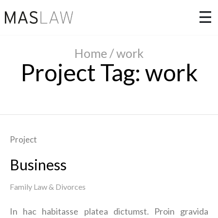
Home
/
work
Project Tag:
work
Project
Business
Family Law & Divorces
In hac habitasse platea dictumst. Proin gravida